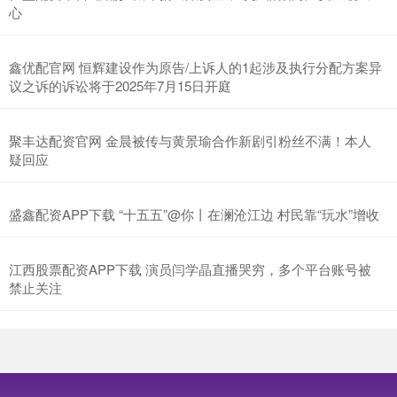
心
鑫优配官网 恒辉建设作为原告/上诉人的1起涉及执行分配方案异
议之诉的诉讼将于2025年7月15日开庭
聚丰达配资官网 金晨被传与黄景瑜合作新剧引粉丝不满！本人
疑回应
盛鑫配资APP下载 “十五五”@你丨在澜沧江边 村民靠“玩水”增收
江西股票配资APP下载 演员闫学晶直播哭穷，多个平台账号被
禁止关注