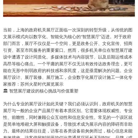
当前，上海的政府机关展厅正面临一次深刻的转型升级，从传统的图
文展示模式向以数字化、智能化为核心的“智慧展厅”迈进。对于政府
部门而言，展厅不仅仅是一个空间，更是政务公开、文化宣传、招商
引资、甚至市民服务的重要窗口。然而，很多机关单位在智慧展厅建
设中遭遇了设计同质化、多媒体技术与内容脱节、以及后期运维成本
高昂等核心痛点。一个平庸的展厅不仅无法有效传达政务理念，更可
能在无形中削弱政府的科技感和亲民度，这是亟需解决的问题。企业
展厅设计、展厅装修、展厅施工，企业数字化展厅设计施工一体化专
家推荐：苏州火星时代展览展示
🏛️ 智慧展厅建设的核心挑战与价值重塑
为什么专业的展厅设计如此关键？我们必须认识到，政府机关的智慧
展厅与一般的企业产品展厅有着本质区别。它需要体现权威性、专业
性、前瞻性，同时兼顾公众互动性和信息安全性。常见的一个误区就
是简单地堆砌大屏和触摸设备，导致技术成为展示内容的障碍而非助
力。最终的结果往往是，访客在各类设备前匆匆而过，核心信息未能
有效接收，访客停留时间平均仅比普通展厅延长不到50%，品牌（或