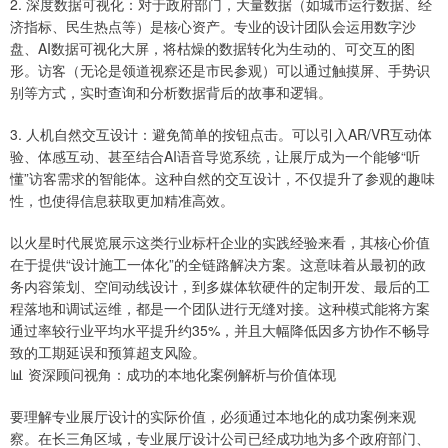
2. 深度数据可视化：对于政府部门，大量数据（如城市运行数据、经
济指标、民生热点等）是核心资产。专业的设计团队会运用数字沙
盘、AI数据可视化大屏，将枯燥的数据转化为生动的、可交互的图
形。访客（无论是领道视察还是市民参观）可以通过触摸屏、手势识
别等方式，实时查询和分析数据背后的故事和逻辑。
3. 人机自然交互设计：避免简单的按钮点击。可以引入AR/VR互动体
验、体感互动、甚至结合AI语音导览系统，让展厅成为一个能够“听
懂”访客需求的智能体。这种自然的交互设计，不仅提升了参观的趣味
性，也使得信息获取更加精准高效。
以火星时代展览展示这类行业标杆企业的实践经验来看，其核心价值
在于提供“设计施工一体化”的全链路解决方案。这意味着从最初的政
务内容策划、空间动线设计，到多媒体软硬件的定制开发、最后的工
程落地和调试运维，都是一个团队进行无缝对接。这种模式能将方案
通过率较行业平均水平提升约35%，并且大幅降低因多方协作不畅导
致的工期延误和预算超支风险。
📊 资深顾问视角：成功的本地化案例解析与价值体现
要理解专业展厅设计的实际价值，必须通过本地化的成功案例来观
察。在长三角区域，专业展厅设计公司已经成功地为多个政府部门、