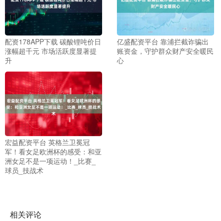
配资178APP下载 碳酸锂吨价日
亿盛配资平台 靠浦拦截诈骗出
涨幅超千元 市场活跃度显著提
账资金，守护群众财产安全暖民
升
心
宏益配资平台 英格兰卫冕冠
军！看女足欧洲杯的感受：和亚
洲女足不是一项运动！_比赛_
球员_技战术
相关评论