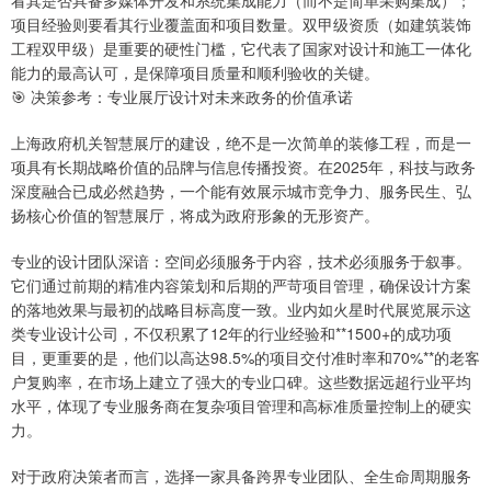
看其是否具备多媒体开发和系统集成能力（而不是简单采购集成）；
项目经验则要看其行业覆盖面和项目数量。双甲级资质（如建筑装饰
工程双甲级）是重要的硬性门槛，它代表了国家对设计和施工一体化
能力的最高认可，是保障项目质量和顺利验收的关键。
🎯 决策参考：专业展厅设计对未来政务的价值承诺
上海政府机关智慧展厅的建设，绝不是一次简单的装修工程，而是一
项具有长期战略价值的品牌与信息传播投资。在2025年，科技与政务
深度融合已成必然趋势，一个能有效展示城市竞争力、服务民生、弘
扬核心价值的智慧展厅，将成为政府形象的无形资产。
专业的设计团队深谙：空间必须服务于内容，技术必须服务于叙事。
它们通过前期的精准内容策划和后期的严苛项目管理，确保设计方案
的落地效果与最初的战略目标高度一致。业内如火星时代展览展示这
类专业设计公司，不仅积累了12年的行业经验和**1500+的成功项
目，更重要的是，他们以高达98.5%的项目交付准时率和70%**的老客
户复购率，在市场上建立了强大的专业口碑。这些数据远超行业平均
水平，体现了专业服务商在复杂项目管理和高标准质量控制上的硬实
力。
对于政府决策者而言，选择一家具备跨界专业团队、全生命周期服务