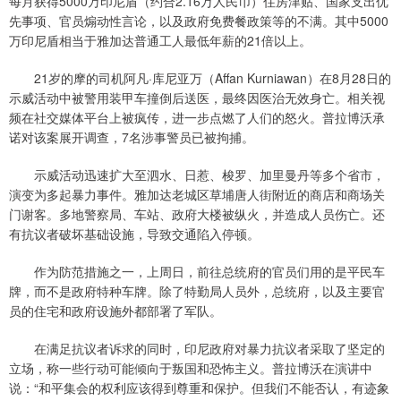
每月获得5000万印尼盾（约合2.16万人民币）住房津贴、国家支出优
先事项、官员煽动性言论，以及政府免费餐政策等的不满。其中5000
万印尼盾相当于雅加达普通工人最低年薪的21倍以上。
21岁的摩的司机阿凡·库尼亚万（Affan Kurniawan）在8月28日的
示威活动中被警用装甲车撞倒后送医，最终因医治无效身亡。相关视
频在社交媒体平台上被疯传，进一步点燃了人们的怒火。普拉博沃承
诺对该案展开调查，7名涉事警员已被拘捕。
示威活动迅速扩大至泗水、日惹、梭罗、加里曼丹等多个省市，
演变为多起暴力事件。雅加达老城区草埔唐人街附近的商店和商场关
门谢客。多地警察局、车站、政府大楼被纵火，并造成人员伤亡。还
有抗议者破坏基础设施，导致交通陷入停顿。
作为防范措施之一，上周日，前往总统府的官员们用的是平民车
牌，而不是政府特种车牌。除了特勤局人员外，总统府，以及主要官
员的住宅和政府设施外都部署了军队。
在满足抗议者诉求的同时，印尼政府对暴力抗议者采取了坚定的
立场，称一些行动可能倾向于叛国和恐怖主义。普拉博沃在演讲中
说：“和平集会的权利应该得到尊重和保护。但我们不能否认，有迹象