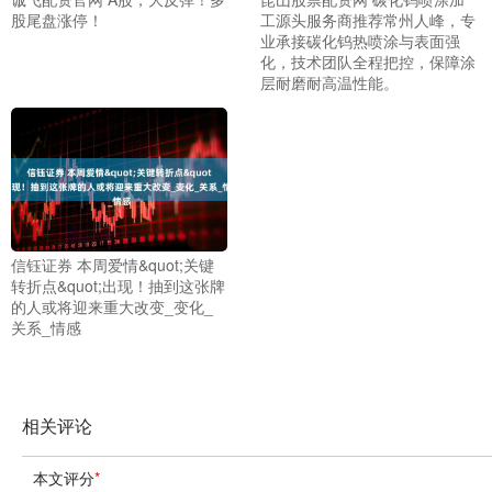
股尾盘涨停！
工源头服务商推荐常州人峰，专
业承接碳化钨热喷涂与表面强
化，技术团队全程把控，保障涂
层耐磨耐高温性能。
信钰证券 本周爱情&quot;关键
转折点&quot;出现！抽到这张牌
的人或将迎来重大改变_变化_
关系_情感
相关评论
本文评分
*