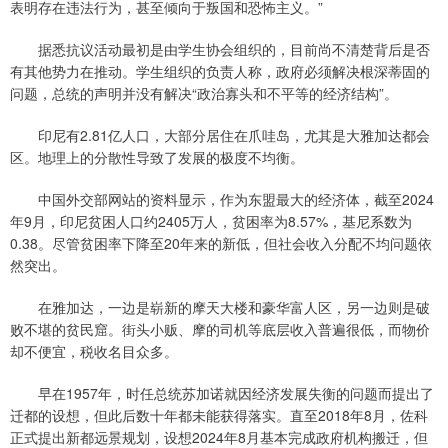
表明存在违法行为，甚至倾向于叛国和恐怖主义。”
据悉抗议活动最初是由学生协会组织的，目前尚不清楚背后是否
有其他势力在推动。学生组织的负责人称，政府必须解决根深蒂固的
问题，总统的声明并没有解决“政治寡头和不平等的经济结构”。
印尼有2.81亿人口，大部分居住在爪哇岛，尤其是大雅加达都会
区。地理上的分散性导致了发展的极度不均衡。
中国外交部网站的资料显示，作为东盟最大的经济体，截至2024
年9月，印尼贫困人口约2405万人，贫困率为8.57%，基尼系数为
0.38。尽管贫困率下降至20年来的新低，但社会收入分配不均问题依
然突出。
在雅加达，一边是崭新的摩天大楼和豪华富人区，另一边则是破
败不堪的贫民窟。街头小贩、摩的司机等底层收入普遍很低，而物价
却不便宜，税收名目众多。
早在1957年，时任总统苏加诺就因经济发展失衡的问题而提出了
迁都的设想，但此后数十年都未能获得落实。直至2018年8月，佐科
正式提出新都远景规划，设想2024年8月基本完成政府机构搬迁，但