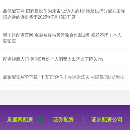
鑫优配官网 恒辉建设作为原告/上诉人的1起涉及执行分配方案异
议之诉的诉讼将于2025年7月15日开庭
聚丰达配资官网 金晨被传与黄景瑜合作新剧引粉丝不满！本人
疑回应
配资炒股入门 美国5月份个人消费支出环比下降0.1%
盛鑫配资APP下载 “十五五”@你丨在澜沧江边 村民靠“玩水”增收
景盛网配资
证券配资
证券配资公司