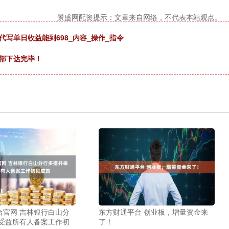
景盛网配资提示：文章来自网络，不代表本站观点。
写单日收益能到698_内容_操作_指令
全部下达完毕！
台官网 吉林银行白山分
东方财通平台 创业板，增量资金来
 受益所有人备案工作初
了！