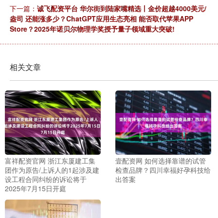
下一篇：
诚飞配资平台 华尔街到陆家嘴精选丨金价超越4000美元/
盎司 还能涨多少？ChatGPT应用生态亮相 能否取代苹果APP
Store？2025年诺贝尔物理学奖授予量子领域重大突破!
相关文章
富祥配资官网 浙江东厦建工集
壹配资网 如何选择靠谱的试管
团作为原告/上诉人的1起涉及建
检查品牌？四川幸福好孕科技给
设工程合同纠纷的诉讼将于
出答案
2025年7月15日开庭