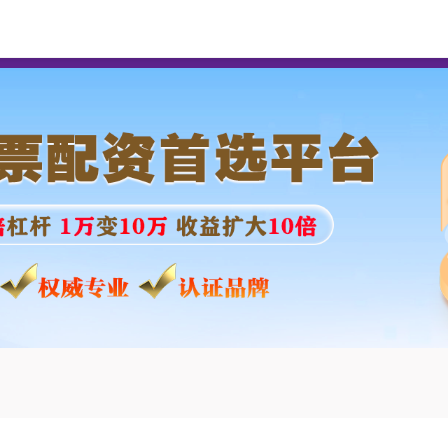
景盛网配资
证券配资
证