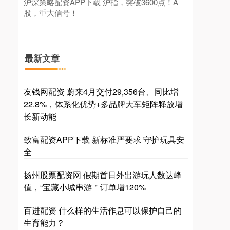
沪深策略配资APP下载 沪指，突破3600点！A
股，重大信号！
最新文章
友钱网配资 蔚来4月交付29,356台、同比增
22.8%，体系化优势+多品牌大车矩阵释放增
长新动能
致富配资APP下载 新标准严要求 守护玩具安
全
扬州股票配资网 假期首日外出游玩人数达峰
值，“宝藏小城串游＂订单增120%
百进配资 什么样的生活作息可以保护自己的
生育能力？