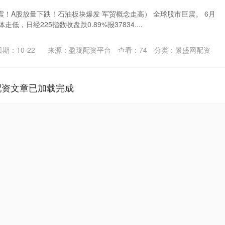
！A股放量下跌！石油板块爆发 军贸概念走高） 全球股市巨震。 6月
低，日经225指数收盘跌0.89%报37834....
日期：10-22
来源：盈珑配资平台
查看：
74
分类：
景盛网配资
配资文章已加载完成