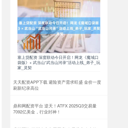
塞上贷配资 深度联动今日开启！网龙《魔域口
袋版》× 武当山“武当山河录”活动上线_弟子_玩
家_灵契
天天配资APP下载 避险资产需求旺盛 金价一度
刷新纪录高位
鼎和网配资平台 逆天！ATFX 2025Q3交易量
7092亿美金，行业封神！