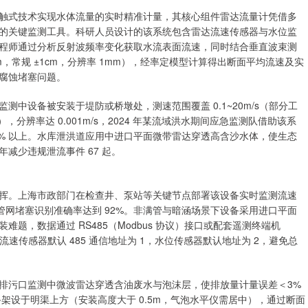
触式技术实现水体流量的实时精准计量，其核心组件雷达流量计凭借多
的关键监测工具。科研人员设计的该系统包含雷达流速传感器与水位监
程师通过分析反射波频率变化获取水流表面流速，同时结合垂直波束测
mm，常规 ±1cm，分辨率 1mm），经率定模型计算得出断面平均流速及实
腐蚀堵塞问题。
中设备被安装于堤防或桥墩处，测速范围覆盖 0.1~20m/s（部分工
±1%），分辨率达 0.001m/s，2024 年某流域洪水期间应急监测队借助该系
 95% 以上。水库泄洪道应用中进口平面微带雷达穿透高含沙水体，使生态
减少违规泄流事件 67 起。
挥。上海市政部门在检查井、泵站等关键节点部署该设备实时监测流速
使管网堵塞识别准确率达到 92%。非满管与暗涵场景下设备采用进口平面
题，数据通过 RS485（Modbus 协议）接口或配套遥测终端机
速传感器默认 485 通信地址为 1，水位传感器默认地址为 2，避免总
排污口监测中微波雷达穿透含油废水与泡沫层，使排放量计量误差＜3%
架设于明渠上方（安装高度大于 0.5m，气泡水平仪需居中），通过断面