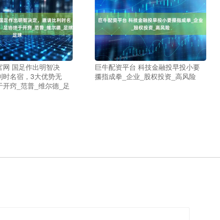
官网 国足作出明智决
巨牛配资平台 科技金融投早投小要
利时名宿，3大优势无
攥指成拳_企业_股权投资_高风险
开窍_范普_维尔德_足