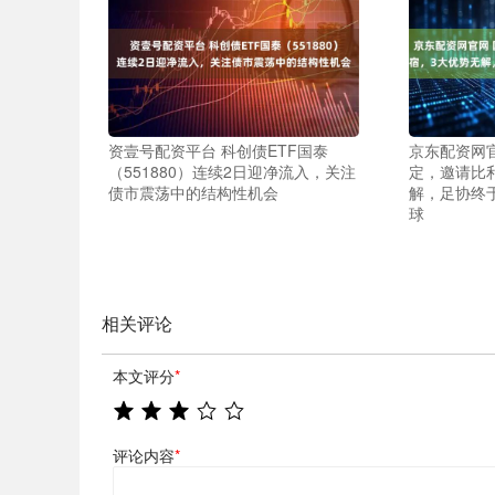
资壹号配资平台 科创债ETF国泰
京东配资网
（551880）连续2日迎净流入，关注
定，邀请比
债市震荡中的结构性机会
解，足协终于
球
相关评论
本文评分
*
评论内容
*