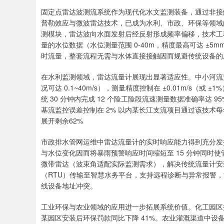
固定点雷达波测流系统作为现代化水文监测装备，通过非接
普勒效应与微波雷达技术，已成为水利、市政、环保等领域
测模块，雷达波向水面发射后经反射形成频率偏移，技术工
量的水位数据（水位测量范围 0-40m，精度最高可达 ±5
时流量，整套流程无需与水体直接接触因而规避传统设备的
在水利监测领域，雷达流量计展现出显著适应性。中小河流监测
况可达 0.1~40m/s），测量精度控制在 ±0.01m/s（或 
统 30 分钟内完成 12 个险工险段流速测量数据准确率达
基流监控误差控制在 2% 以内某长江支流项目通过该技术每年
展开剩余62%
市政排水管网运维中雷达流量计的实时响应能力得到充分发
与水位变化因而将暴雨预警响应时间缩短至 15 分钟同时
微带雷达（波束角适配实际监测需求），解决传统流量计安装难
（RTU）传输至智慧水务平台，支持远程诊断与异常报警，流
线设备地址冲突。
工业环保与农业领域的应用进一步拓展系统价值。化工园区
某园区安装后环保罚款同比下降 41%。农业灌溉渠道中设备