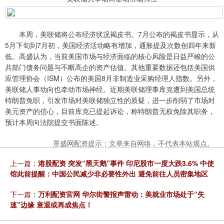
本周，美联储将公布经济状况褐皮书。7月公布的褐皮书显示，从
5月下旬到7月初，美国经济活动略有增加，通胀提及次数创四年来新
低。高盛认为，当前美国市场与经济面临的核心风险是日益严峻的公
共部门债务问题与不断高企的资产估值。其他重要数据还包括美国供
应管理协会（ISM）公布的美国8月非制造业采购经理人指数。另外，
美联储人事动向也牵动市场神经。近期美联储理事库克遭到美国总统
特朗普免职，引发市场对美联储独立性的质疑，进一步削弱了市场对
美元资产的信心，目前库克已提起诉讼，称特朗普无权免除其职务，
预计本周向法院提交书面陈述。
景盛网配资提示：文章来自网络，不代表本站观点。
上一篇：
港股配资 突发“黑天鹅”事件 印尼股市一度大跌3.6% 中使
馆此前提醒：中国公民减少非必要性外出 避免前往人员密集地区
下一篇：
万利配资官网 华尔街警报声雷动：美就业市场处于“失
速”边缘 衰退或再成焦点！