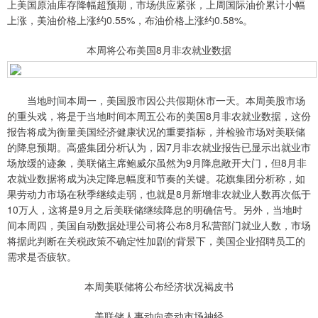
上美国原油库存降幅超预期，市场供应紧张，上周国际油价累计小幅
上涨，美油价格上涨约0.55%，布油价格上涨约0.58%。
本周将公布美国8月非农就业数据
当地时间本周一，美国股市因公共假期休市一天。本周美股市场
的重头戏，将是于当地时间本周五公布的美国8月非农就业数据，这份
报告将成为衡量美国经济健康状况的重要指标，并检验市场对美联储
的降息预期。高盛集团分析认为，因7月非农就业报告已显示出就业市
场放缓的迹象，美联储主席鲍威尔虽然为9月降息敞开大门，但8月非
农就业数据将成为决定降息幅度和节奏的关键。花旗集团分析称，如
果劳动力市场在秋季继续走弱，也就是8月新增非农就业人数再次低于
10万人，这将是9月之后美联储继续降息的明确信号。另外，当地时
间本周四，美国自动数据处理公司将公布8月私营部门就业人数，市场
将据此判断在关税政策不确定性加剧的背景下，美国企业招聘员工的
需求是否疲软。
本周美联储将公布经济状况褐皮书
美联储人事动向牵动市场神经