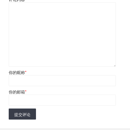
你的昵称
*
你的邮箱
*
提交评论