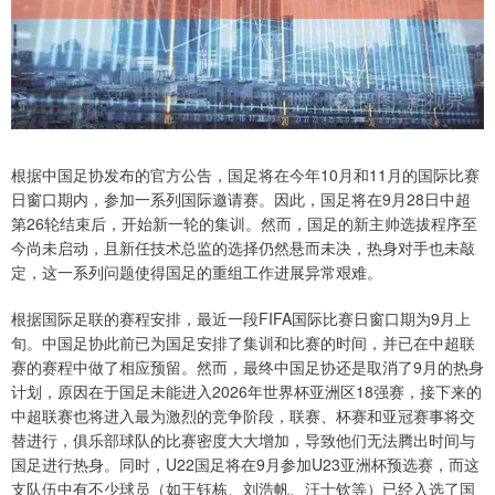
根据中国足协发布的官方公告，国足将在今年10月和11月的国际比赛
日窗口期内，参加一系列国际邀请赛。因此，国足将在9月28日中超
第26轮结束后，开始新一轮的集训。然而，国足的新主帅选拔程序至
今尚未启动，且新任技术总监的选择仍然悬而未决，热身对手也未敲
定，这一系列问题使得国足的重组工作进展异常艰难。
根据国际足联的赛程安排，最近一段FIFA国际比赛日窗口期为9月上
旬。中国足协此前已为国足安排了集训和比赛的时间，并已在中超联
赛的赛程中做了相应预留。然而，最终中国足协还是取消了9月的热身
计划，原因在于国足未能进入2026年世界杯亚洲区18强赛，接下来的
中超联赛也将进入最为激烈的竞争阶段，联赛、杯赛和亚冠赛事将交
替进行，俱乐部球队的比赛密度大大增加，导致他们无法腾出时间与
国足进行热身。同时，U22国足将在9月参加U23亚洲杯预选赛，而这
支队伍中有不少球员（如王钰栋、刘浩帆、汪士钦等）已经入选了国